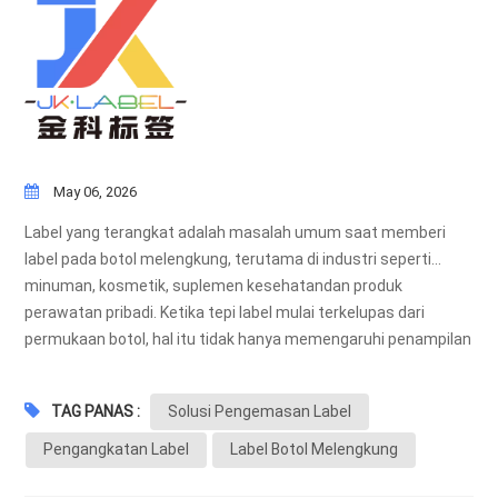
May 06, 2026
Label yang terangkat adalah masalah umum saat memberi
label pada botol melengkung, terutama di industri seperti...
minuman, kosmetik, suplemen kesehatandan produk
perawatan pribadi. Ketika tepi label mulai terkelupas dari
permukaan botol, hal itu tidak hanya memengaruhi penampilan
produk tetapi juga dapat mengurangi daya tahan selama
transportasi, pendinginan, atau penggunaan sehari-hari.Pada
TAG PANAS :
Solusi Pengemasan Label
artikel ini, kami akan menjelaskan mengapa label terangkat
pada botol yang melengkung dan bagaimana cara mencegah
Pengangkatan Label
Label Botol Melengkung
masalah ini secara efektif.Apa Penyebab Label Terlepas pada